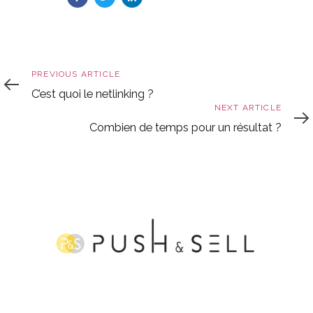
Previous
PREVIOUS ARTICLE
Article
C’est quoi le netlinking ?
Next
NEXT ARTICLE
Article
Combien de temps pour un résultat ?