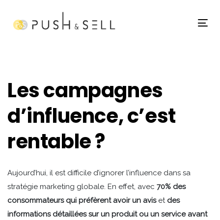
Skip
Skip
links
to
Tog
primary
nav
navigation
Skip
Post
to
Les campagnes
content
navigation
d’influence, c’est
rentable ?
Aujourd’hui, il est difficile d’ignorer l’influence dans sa
stratégie marketing globale. En effet, avec
70% des
consommateurs qui préfèrent avoir un avis
et
des
informations détaillées sur un produit ou un service avant